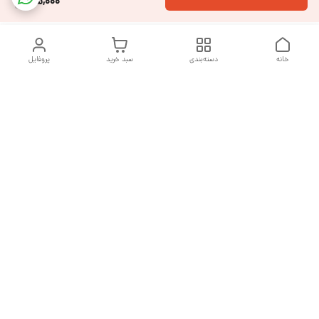
65,000
خانه
دسته‌بندی
سبد خرید
پروفایل
دسترسی سریع
تماس با ما
شکایات
درباره ما
قوانین و مقررات
سیاست حریم خصوصی
هفت روز هفته ، از ساعت ۹ صبح تا ۱۰ شب پاسخگوی شما هستیم
شماره تماس
09377992994