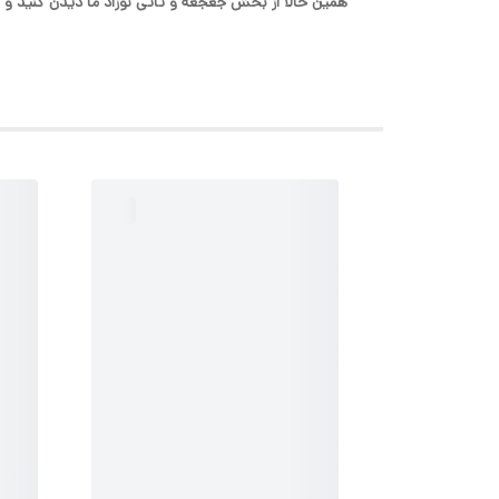
همین حالا از بخش جغجغه و تاتی نوزاد ما دیدن کنید و هد