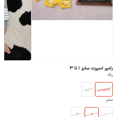
رامپر اسپرت سایز ۱ تا ۳
رنگ
طوسی
زرد
سایز
۳
۲
۱