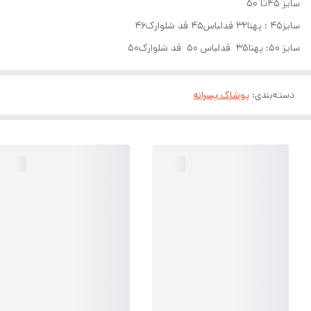
سایز 45تا ۵۰
سایز45 : پهنا32 قدلباس45 قد شلوارک46
سایز 50: پهنا35 قدلباس 50 قد شلوارک50
دسته‌بندی
:
پوشاک پسرانه