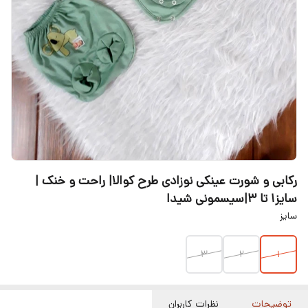
رکابی و شورت عینکی نوزادی طرح کوالا| راحت و خنک |
سایز۱ تا ۳|سیسمونی شیدا
سایز
۳
۲
۱
توضیحات
نظرات کاربران