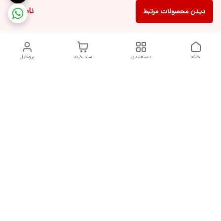
ناموجود
دیدن محصولات مرتبط
خانه
دسته‌بندی
سبد خرید
پروفایل
دسترسی سریع
تماس با ما
شکایات
درباره ما
قوانین و مقررات
سیاست حریم خصوصی
هفت روز هفته ، از ساعت ۹ صبح تا ۱۰ شب پاسخگوی شما هستیم