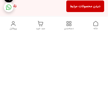
ناموجود
دیدن محصولات مرتبط
خانه
دسته‌بندی
سبد خرید
پروفایل
دسترسی سریع
تماس با ما
شکایات
درباره ما
قوانین و مقررات
سیاست حریم خصوصی
هفت روز هفته ، از ساعت ۹ صبح تا ۱۰ شب پاسخگوی شما هستیم