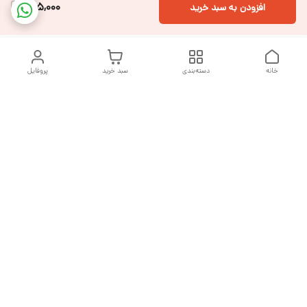
795,000
افزودن به سبد خرید
خانه
دسته‌بندی
سبد خرید
پروفایل
دسترسی سریع
تماس با ما
شکایات
درباره ما
قوانین و مقررات
سیاست حریم خصوصی
هفت روز هفته ، از ساعت ۹ صبح تا ۱۰ شب پاسخگوی شما هستیم
شماره تماس
09377992994