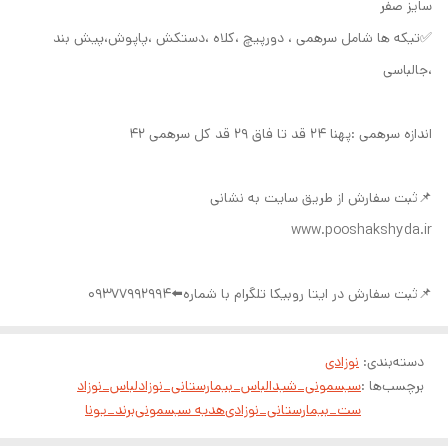
سایز صفر
✅تیکه ها شامل سرهمی ، دورپیچ ،کلاه ،دستکش ،پاپوش،پیش بند
،جالباسی
اندازه سرهمی :پهنا ۲۴ قد تا فاق ۲۹ قد کل سرهمی ۴۲
📌ثبت سفارش از طریق سایت به نشانی
www.pooshakshyda.ir
📌ثبت سفارش در ایتا روبیکا تلگرام با شماره⬅️09377992994
دسته‌بندی
:
نوزادی
برچسب‌ها :
سیسمونی_شیدا
لباس_بیمارستانی_نوزاد
لباس_نوزاد
ست_بیمارستانی_نوزادی
هدیه سیسمونی
برند_یونا