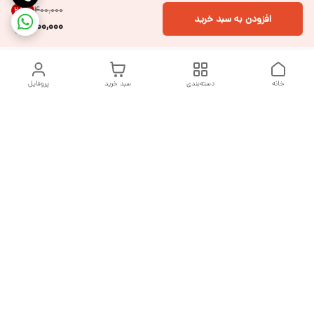
۴۰۰٬۰۰۰
25
%
افزودن به سبد خرید
300,000
خانه
دسته‌بندی
سبد خرید
پروفایل
دسترسی سریع
تماس با ما
شکایات
درباره ما
قوانین و مقررات
سیاست حریم خصوصی
هفت روز هفته ، از ساعت ۹ صبح تا ۱۰ شب پاسخگوی شما هستیم