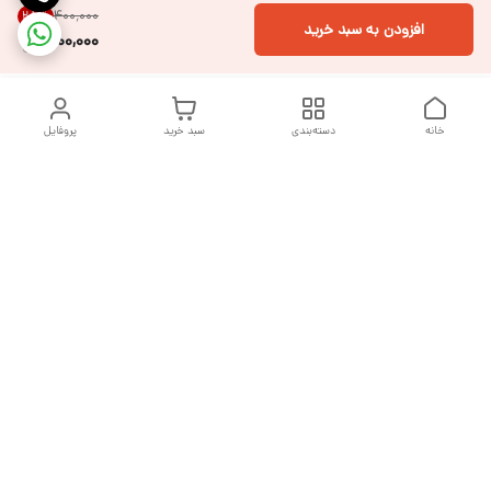
۴۰۰٬۰۰۰
25
%
افزودن به سبد خرید
300,000
خانه
دسته‌بندی
سبد خرید
پروفایل
دسترسی سریع
تماس با ما
شکایات
درباره ما
قوانین و مقررات
سیاست حریم خصوصی
هفت روز هفته ، از ساعت ۹ صبح تا ۱۰ شب پاسخگوی شما هستیم