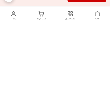
خانه
دسته‌بندی
سبد خرید
پروفایل
دسترسی سریع
تماس با ما
شکایات
درباره ما
قوانین و مقررات
سیاست حریم خصوصی
هفت روز هفته ، از ساعت ۹ صبح تا ۱۰ شب پاسخگوی شما هستیم
شماره تماس
09377992994