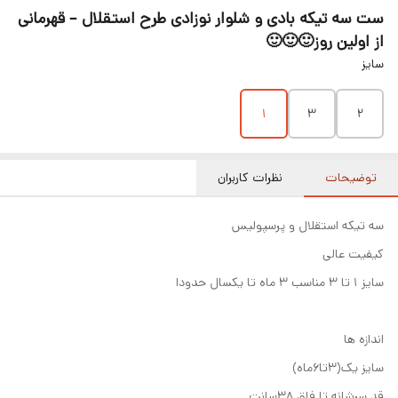
ست سه تیکه بادی و شلوار نوزادی طرح استقلال – قهرمانی
از اولین روز🙂🙂🙂
سایز
۱
۳
۲
توضیحات
نظرات کاربران
سه تیکه استقلال و پرسپولیس
کیفیت عالی
سایز ۱ تا ۳ مناسب ۳ ماه تا یکسال حدودا
اندازه ها
سایز یک(۳تا۶ماه)
قد سرشانه تا فاق ۳۸سانت