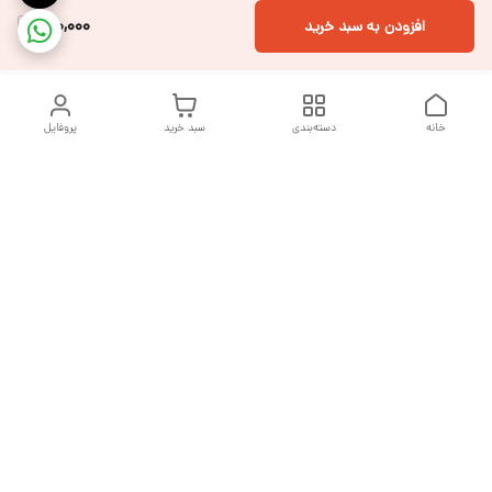
200,000
افزودن به سبد خرید
خانه
دسته‌بندی
سبد خرید
پروفایل
دسترسی سریع
تماس با ما
شکایات
درباره ما
قوانین و مقررات
سیاست حریم خصوصی
هفت روز هفته ، از ساعت ۹ صبح تا ۱۰ شب پاسخگوی شما هستیم