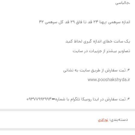
،جالباسی
اندازه سرهمی :پهنا ۲۴ قد تا فاق ۲۹ قد کل سرهمی ۴۲
یک سانت خطای اندازه گیری لحاظ کنید
تصاویر بیشتر از جزییات در سایت
📌ثبت سفارش از طریق سایت به نشانی
www.pooshakshyda.ir
📌ثبت سفارش در ایتا روبیکا تلگرام با شماره⬅️09377992994
دسته‌بندی
:
نوزادی