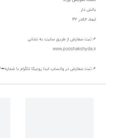
بالش دار
ابعاد ۵۶در ۴۲
📌ثبت سفارش از طریق سایت به نشانی
www.pooshakshyda.ir
📌ثبت سفارش در واتساپ ایتا روبیکا تلگرام با شماره⬅️09377992994