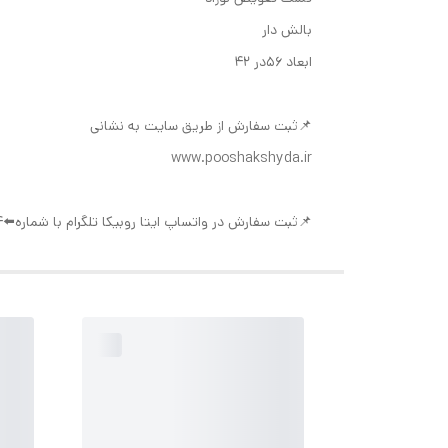
بالش دار
ابعاد ۵۶در ۴۲
📌ثبت سفارش از طریق سایت به نشانی
www.pooshakshyda.ir
📌ثبت سفارش در واتساپ ایتا روبیکا تلگرام با شماره⬅️09377992994