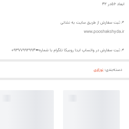
ابعاد ۵۶در ۴۲
📌ثبت سفارش از طریق سایت به نشانی
www.pooshakshyda.ir
📌ثبت سفارش در واتساپ ایتا روبیکا تلگرام با شماره⬅️09377992994
دسته‌بندی
:
نوزادی