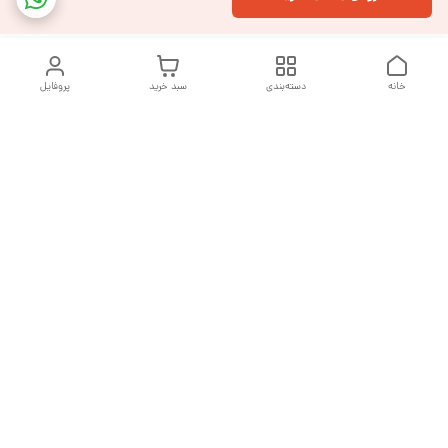
خانه
دسته‌بندی
سبد خرید
پروفایل
دسترسی سریع
تماس با ما
شکایات
درباره ما
قوانین و مقررات
سیاست حریم خصوصی
هفت روز هفته ، از ساعت ۹ صبح تا ۱۰ شب پاسخگوی شما هستیم
شماره تماس
09377992994