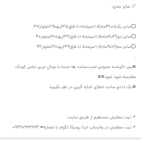
📏 سایز بندی:
⭕سایز یک(۰تا۳ماه)👈سرشانه تا فاق۳۵/پهنا۱۹/شلوار۳۸
⭕سایز دو(۳تا۶ماه)👈سرشانه تا فاق۳۷/پهنا۲۰/شلوار۴۰
⭕سایز سه(۶تا۹ماه)👈سرشانه تا فاق۳۹/پهنا۲۱/شلوار۴۲
.
❌سن ذکرشده حدودی است،سانت ها حتما با نرمال ترین لباس کودک
مقایسه شود شود❌❌
❌️یک تا دو سانت خطای اندازه گیری در نظر بگیرید
📌ثبت سفارش مستقیم از طریق سایت
📌ثبت سفارش در واتساپ ایتا روبیکا تگرام با شماره⬅️ 09377992994