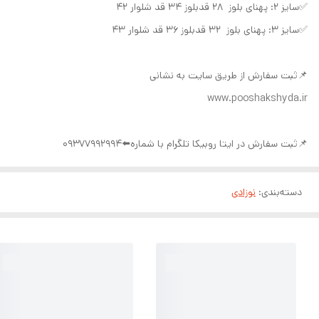
✅سایز ۲: پهنای بلوز ۲۸ قدبلوز ۳۴ قد شلوار ۴۲
✅سایز ۳: پهنای بلوز ۳۲ قدبلوز ۳۶ قد شلوار ۴۳
📌ثبت سفارش از طریق سایت به نشانی
www.pooshakshyda.ir
📌ثبت سفارش در ایتا روبیکا تلگرام با شماره⬅️09377992994
دسته‌بندی
:
نوزادی