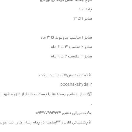
پنبه اعلا
سایز ۱ تا ۳
سایز ۱ مناسب بدو‌تولد تا ۳ ماه
سایز ۲ مناسب ۳ تا ۶ ماه
سایز ۳ مناسب ۶ تا ۹ ماه
📱ثبت سفارش⬅️ سایت,دایرکت
pooshakshyda.ir
📦ارسال تمامی بسته ها با پست پیشتاز از شهر مشهد ا
.
📞پشتیبانی تلفنی ۰۹۳۷۷۹۹۲۹۹۴
📱پشتیبانی انلاین ۲۴ساعته در پیام رسان های ایتا ،روبیکا،تلگرام و اینستاگرام