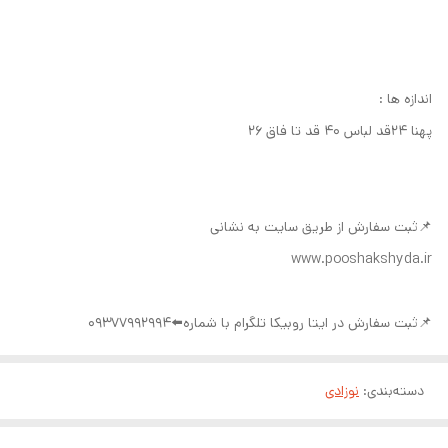
اندازه ها :
پهنا ۲۴قد لباس ۴۰ قد تا فاق ۲۶
📌ثبت سفارش از طریق سایت به نشانی
www.pooshakshyda.ir
📌ثبت سفارش در ایتا روبیکا تلگرام با شماره⬅️09377992994
دسته‌بندی
:
نوزادی