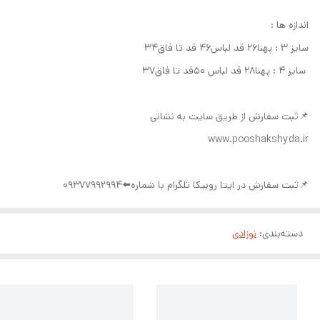
اندازه ها :
سایز ۳ : پهنا۲۶ قد لباس۴۶ قد تا فاق۳۴
سایز ۴ : پهنا۲۸ قد لباس ۵۰قد تا فاق۳۷
📌ثبت سفارش از طریق سایت به نشانی
www.pooshakshyda.ir
📌ثبت سفارش در ایتا روبیکا تلگرام با شماره⬅️09377992994
دسته‌بندی
:
نوزادی