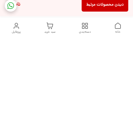
ناموجود
دیدن محصولات مرتبط
خانه
دسته‌بندی
سبد خرید
پروفایل
دسترسی سریع
تماس با ما
شکایات
درباره ما
قوانین و مقررات
سیاست حریم خصوصی
هفت روز هفته ، از ساعت ۹ صبح تا ۱۰ شب پاسخگوی شما هستیم
شماره تماس
09377992994