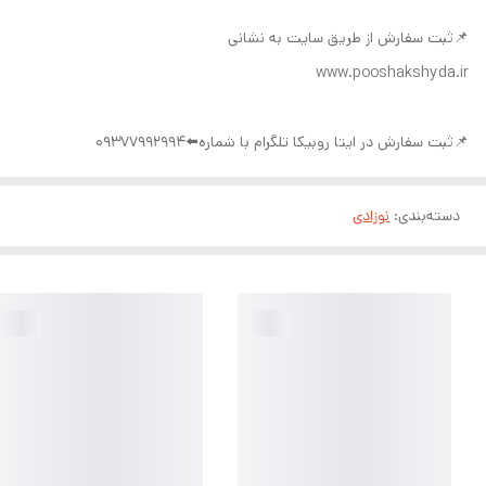
📌ثبت سفارش از طریق سایت به نشانی
www.pooshakshyda.ir
📌ثبت سفارش در ایتا روبیکا تلگرام با شماره⬅️09377992994
دسته‌بندی
:
نوزادی