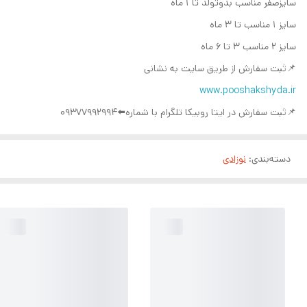
سایزصفر مناسب بدو‌تولد تا ۱ ماه
سایز ۱ مناسب تا ۳ ماه
سایز ۲ مناسب ۳ تا ۶ ماه
📌ثبت سفارش از طریق سایت به نشانی
www.pooshakshyda.ir
📌ثبت سفارش در ایتا روبیکا تلگرام با شماره⬅️09377992994
دسته‌بندی
:
نوزادی