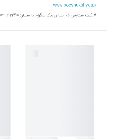
www.pooshakshyda.ir
📌ثبت سفارش در ایتا روبیکا تلگرام با شماره⬅️09377992994