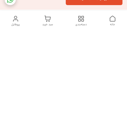
خانه
دسته‌بندی
سبد خرید
پروفایل
دسترسی سریع
تماس با ما
شکایات
درباره ما
قوانین و مقررات
سیاست حریم خصوصی
هفت روز هفته ، از ساعت ۹ صبح تا ۱۰ شب پاسخگوی شما هستیم
شماره تماس
09377992994