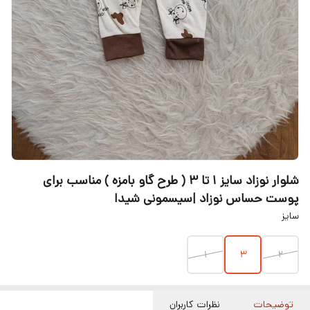
شلوار نوزاد سایز ۱ تا ۳ ( طرح گاو بامزه ) مناسب برای
پوست حساس نوزاد |سیسمونی شیدا
سایز
۱
3
2
توضیحات
نظرات کاربران