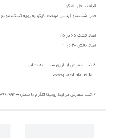
الیاف داخل: لایکو
قابل شستشو (بدلیل دوخت لایکو به رویه تشک، موقع
ابعاد تشک ۶۵ در ۴۵
ابعاد بالش ۲۰ در ۳۰
📌ثبت سفارش از طریق سایت به نشانی
www.pooshakshyda.ir
📌ثبت سفارش در ایتا روبیکا تلگرام با شماره⬅️09377992994