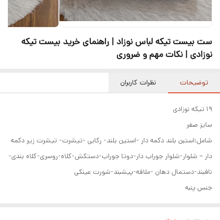
ست بیست تیکه لباس نوزاد | راهنمای خرید بیست تیکه
نوزادی | نکات مهم و ضروری
توضیحات
نظرات کاربران
۱۹ تیکه نوزادی
سایز صفر
شامل:استبن بلند دکمه دار -استین بلند- رکابی -تیشرت- تیشرت زیر دکمه
دار – شلوار-شلوار جوراب دار-دوتا جوراب-دستکش-کلاه-روسری-کلاه بندی-
نافبند-دستمال دهان -ملافه-پیشبند-شورت عینکی
جنس پنبه