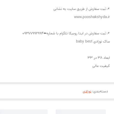
📌ثبت سفارش از طریق سایت به نشانی
www.pooshakshyda.ir
📌ثبت سفارش در ایتا روبیکا تلگرام با شماره⬅️09377992994
ساک نوزادی baby best
ابعاد ۳۸ در ۳۳
کیفیت عالی
دسته‌بندی
:
نوزادی