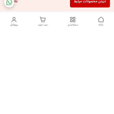
ناموجود
دیدن محصولات مرتبط
خانه
دسته‌بندی
سبد خرید
پروفایل
دسترسی سریع
تماس با ما
شکایات
درباره ما
قوانین و مقررات
سیاست حریم خصوصی
هفت روز هفته ، از ساعت ۹ صبح تا ۱۰ شب پاسخگوی شما هستیم
شماره تماس
09377992994