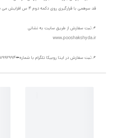
قد سرهمی با قرارگیری روی دکمه دوم ۴ س افزایش می یابد
📌ثبت سفارش از طریق سایت به نشانی
www.pooshakshyda.ir
📌ثبت سفارش در ایتا روبیکا تلگرام با شماره⬅️09377992994