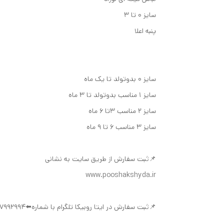
سایز ۰ تا ۳
پنبه اعلا
سایز ۰ بدوتولد تا یک ماه
سایز ۱ مناسب بدو‌تولد تا ۳ ماه
سایز ۲ مناسب ۳تا ۶ ماه
سایز ۳ مناسب ۶ تا ۹ ماه
📌ثبت سفارش از طریق سایت به نشانی
www.pooshakshyda.ir
📌ثبت سفارش در ایتا روبیکا تلگرام با شماره⬅️09377992994