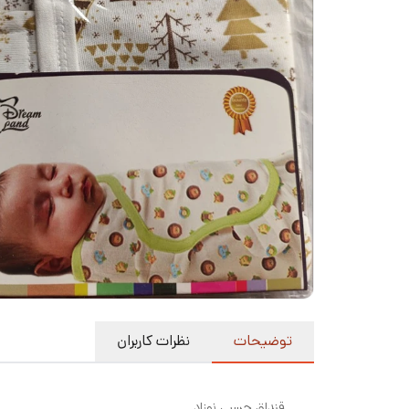
توضیحات
نظرات کاربران
قنداق چسبی نوزاد