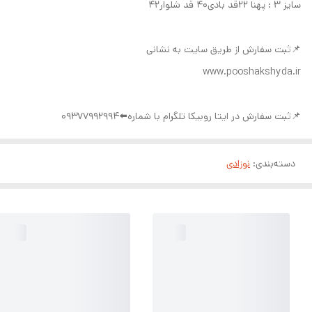
سایز ۳ : پهنا ۲۲قد بادی۴۰ قد شلوار۴۲
📌ثبت سفارش از طریق سایت به نشانی
www.pooshakshyda.ir
📌ثبت سفارش در ایتا روبیکا تلگرام با شماره⬅️09377992994
دسته‌بندی
:
نوزادی