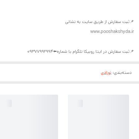
📌ثبت سفارش از طریق سایت به نشانی
www.pooshakshyda.ir
📌ثبت سفارش در ایتا روبیکا تلگرام با شماره⬅️09377992994
دسته‌بندی
:
نوزادی