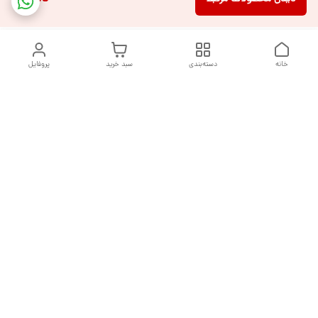
خانه
دسته‌بندی
سبد خرید
پروفایل
دسترسی سریع
تماس با ما
شکایات
درباره ما
قوانین و مقررات
سیاست حریم خصوصی
هفت روز هفته ، از ساعت ۹ صبح تا ۱۰ شب پاسخگوی شما هستیم
شماره تماس
09377992994