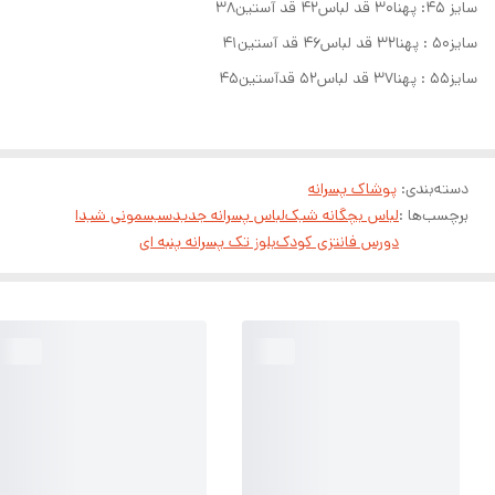
سایز ۴۵: پهنا۳۰ قد لباس۴۲ قد آستین۳۸
سایز۵۰ : پهنا۳۲ قد لباس۴۶ قد آستین۴۱
سایز۵۵ : پهنا۳۷ قد لباس۵۲ قدآستین۴۵
دسته‌بندی
:
پوشاک پسرانه
برچسب‌ها :
لباس بچگانه شیک
لباس پسرانه جدید
سیسمونی شیدا
دورس فانتزی کودک
بلوز تک پسرانه پنبه ای