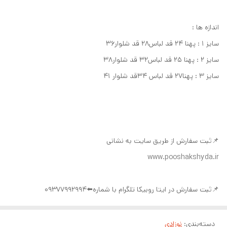
اندازه ها :
سایز ۱ : پهنا ۲۴ قد لباس۲۸ قد شلوار۳۶
سایز ۲ : پهنا ۲۵ قد لباس۳۲ قد شلوار۳۸
سایز ۳ : پهنا۲۷ قد لباس ۳۴قد شلوار ۴۱
📌ثبت سفارش از طریق سایت به نشانی
www.pooshakshyda.ir
📌ثبت سفارش در ایتا روبیکا تلگرام با شماره⬅️09377992994
دسته‌بندی
:
نوزادی