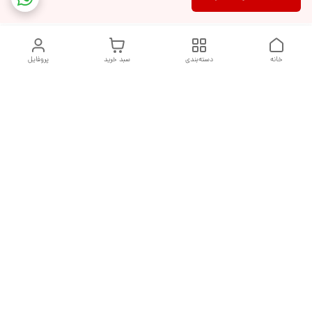
خانه
دسته‌بندی
سبد خرید
پروفایل
دسترسی سریع
تماس با ما
شکایات
درباره ما
قوانین و مقررات
سیاست حریم خصوصی
هفت روز هفته ، از ساعت ۹ صبح تا ۱۰ شب پاسخگوی شما هستیم
شماره تماس
09377992994