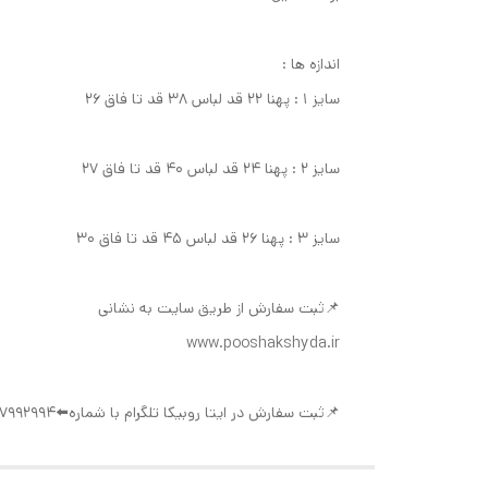
اندازه ها :
سایز ۱ : پهنا ۲۲ قد لباس ۳۸ قد تا فاق ۲۶
سایز ۲ : پهنا ۲۴ قد لباس ۴۰ قد تا فاق ۲۷
سایز ۳ : پهنا ۲۶ قد لباس ۴۵ قد تا فاق ۳۰
📌ثبت سفارش از طریق سایت به نشانی
www.pooshakshyda.ir
📌ثبت سفارش در ایتا روبیکا تلگرام با شماره⬅️09377992994