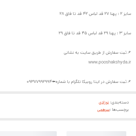
سایز ۲ : پهنا ۲۷ قد لباس ۴۲ قد تا فاق ۲۸
سایز ۳ : پهنا ۲۹ قد لباس ۴۵ قد تا فاق ۲۹
📌ثبت سفارش از طریق سایت به نشانی
www.pooshakshyda.ir
📌ثبت سفارش در ایتا روبیکا تلگرام با شماره⬅️09377992994
دسته‌بندی
:
نوزادی
برچسب‌ها :
سرهمی