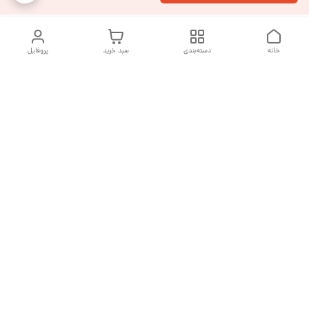
خانه
دسته‌بندی
سبد خرید
پروفایل
دسترسی سریع
تماس با ما
شکایات
درباره ما
قوانین و مقررات
سیاست حریم خصوصی
هفت روز هفته ، از ساعت ۹ صبح تا ۱۰ شب پاسخگوی شما هستیم
شماره تماس
09377992994