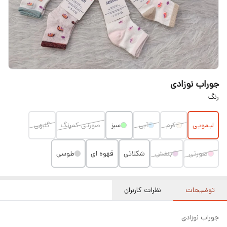
جوراب نوزادی
رنگ
لیمویی
کرم
آبی
سبز
صورتی کمرنگ
گلبهی
صورتی
بنفش
شکلاتی
قهوه ای
طوسی
توضیحات
نظرات کاربران
جوراب نوزادی