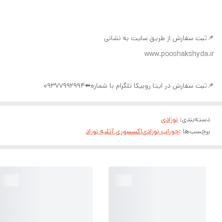
📌ثبت سفارش از طریق سایت به نشانی
www.pooshakshyda.ir
📌ثبت سفارش در ایتا روبیکا تلگرام با شماره⬅️09377992994
دسته‌بندی
:
نوزادی
برچسب‌ها :
جوراب نوزادی
اکسسوری آتلیه نوزاد