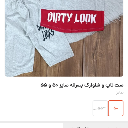
ست تاپ و شلوارک پسرانه سایز 50 و 55
سایز
55
50