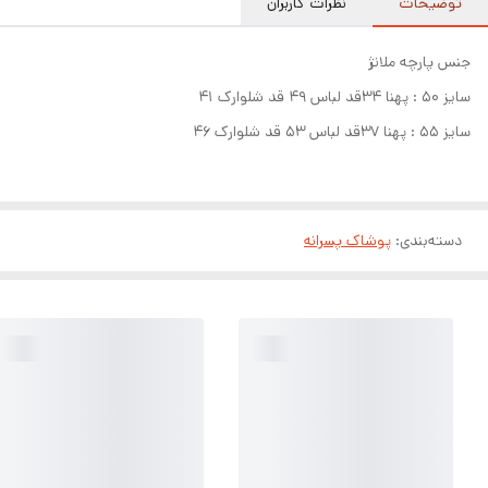
توضیحات
نظرات کاربران
جنس پارچه ملانژ
سایز 50 : پهنا 34قد لباس 49 قد شلوارک 41
سایز 55 : پهنا 37قد لباس 53 قد شلوارک 46
دسته‌بندی
:
پوشاک پسرانه