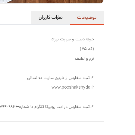
توضیحات
نظرات کاربران
حوله دست و صورت نوزاد
(کد ۴۵)
نرم و لطیف
📌ثبت سفارش از طریق سایت به نشانی
www.pooshakshyda.ir
📌ثبت سفارش در ایتا روبیکا تلگرام با شماره⬅️09377992994