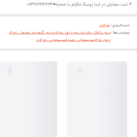
📌ثبت سفارش در ایتا روبیکا تلگرام با شماره⬅️09377992994
دسته‌بندی
:
نوزادی
برچسب‌ها :
پتو_داخل_خز
پتو_دورپیچ_نوزادی
پتو_گرم
پتو_مخمل_نوزاد
پتو_نوزاد
سیسمونی_شیدا
سیسمونی_نوزادی