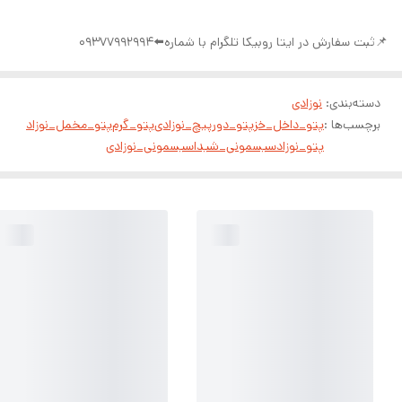
📌ثبت سفارش در ایتا روبیکا تلگرام با شماره⬅️09377992994
دسته‌بندی
:
نوزادی
برچسب‌ها :
پتو_داخل_خز
پتو_دورپیچ_نوزادی
پتو_گرم
پتو_مخمل_نوزاد
پتو_نوزاد
سیسمونی_شیدا
سیسمونی_نوزادی