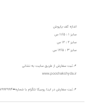
اندازه کف پاپوش
سایز ۱ : ۱۱/۵ س
سایز ۲ : ۱۲ س
سایز ۳ : ۱۲/۵ س
📌ثبت سفارش از طریق سایت به نشانی
www.pooshakshyda.ir
📌ثبت سفارش در ایتا روبیکا تلگرام با شماره⬅️09377992994