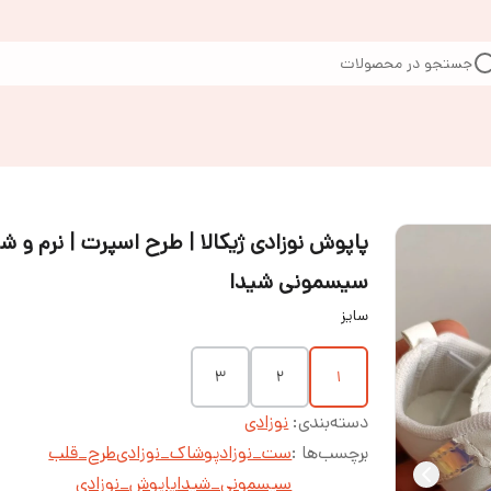
جستجو در محصولات
پاپوش نوزادی ژیکالا | طرح اسپرت | نرم و ش
سیسمونی شیدا
سایز
۳
۲
۱
دسته‌بندی
:
نوزادی
برچسب‌ها :
ست_نوزاد
پوشاک_نوزادی
طرح_قلب
سیسمونی_شیدا
پاپوش_نوزادی